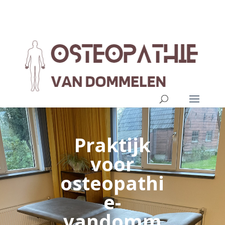
Praktijk
voor
osteopathi
e-
vandomm